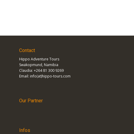
Taschen- und/oder Kopflampe
Reiseführer – hier empfehlen wir
Iwanovski
weil er
sehr umfangreich und eine gute Landkarte im Buch
vorhanden ist.
Contact
​​Hippo Adventure Tours
Swakopmund, Namibia
Claudia: +264 81 300 9269
Email: info(at)hippo-tours.com
Our Partner
Infos