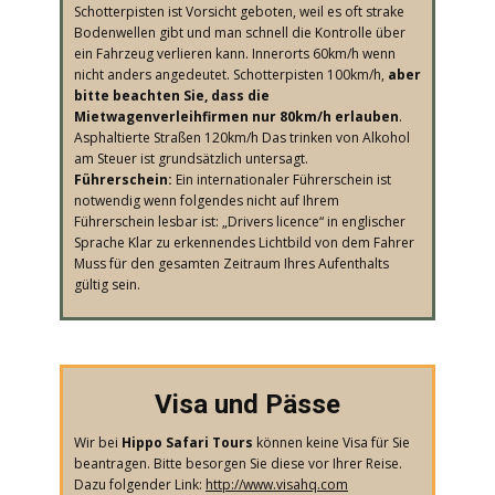
Schotterpisten ist Vorsicht geboten, weil es oft strake
Bodenwellen gibt und man schnell die Kontrolle über
ein Fahrzeug verlieren kann. Innerorts 60km/h wenn
nicht anders angedeutet. Schotterpisten 100km/h,
aber
bitte beachten Sie, dass die
Mietwagenverleihfirmen nur 80km/h erlauben
.
Asphaltierte Straßen 120km/h Das trinken von Alkohol
am Steuer ist grundsätzlich untersagt.
Führerschein:
Ein internationaler Führerschein ist
notwendig wenn folgendes nicht auf Ihrem
Führerschein lesbar ist: „Drivers licence“ in englischer
Sprache Klar zu erkennendes Lichtbild von dem Fahrer
Muss für den gesamten Zeitraum Ihres Aufenthalts
gültig sein.
​Visa und Pässe
​Wir bei
Hippo Safari Tours
können keine Visa für Sie
beantragen. Bitte besorgen Sie diese vor Ihrer Reise.
Dazu folgender Link:
http://www.visahq.com